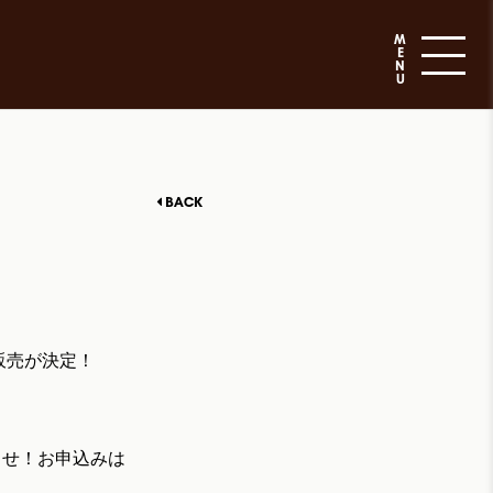
M
E
N
U
BACK
の販売が決定！
知らせ！お申込みは