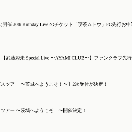
祝・水)開催 30th Birthday Live のチケット「喫茶ムトウ」FC先
催 【武藤彩未 Special Live 〜AYAMI CLUB〜】ファンクラ
バスツアー 〜茨城へようこそ！〜】2次受付が決定！
スツアー 〜茨城へようこそ！〜開催決定！