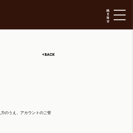
M
E
N
U
BACK
ご入力のうえ、アカウントのご登